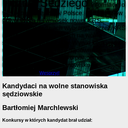
Poznaj Sędziego
Informacje o
tym, kto jest sędzią w Polsce. Lista sędziów
powołanych na wniosek nowej KRS.
Informacje o sędziach wybranych przez KRS
i pozostałych kandydatach na wolne
stanowiska sędziowskie. Wyniki konkursów i
uchwały Krajowej Rady Sądownictwa o
przedstawieniu wniosku o powołanie
kandydata na wolne stanowisko
sędziowskie.
Wesprzyj!
Kandydaci na wolne stanowiska
sędziowskie
Bartłomiej Marchlewski
Konkursy w których kandydat brał udział: