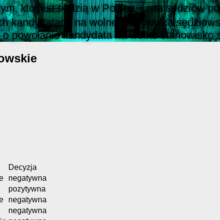
 tym, kto jest sędzią w Polsce. Lista sędziów
ch kandydatach na wolne stanowiska sędziowsk
 o powołanie kandydata na wolne stanowisko 
owskie
Decyzja
e
negatywna
pozytywna
e
negatywna
negatywna