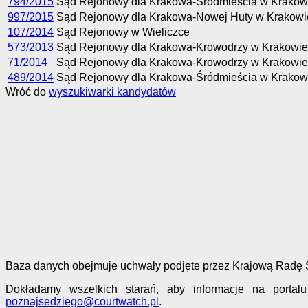
794/2015
Sąd Rejonowy dla Krakowa-Śródmieścia w Krakow
997/2015
Sąd Rejonowy dla Krakowa-Nowej Huty w Krakowi
107/2014
Sąd Rejonowy w Wieliczce
573/2013
Sąd Rejonowy dla Krakowa-Krowodrzy w Krakowie
71/2014
Sąd Rejonowy dla Krakowa-Krowodrzy w Krakowie
489/2014
Sąd Rejonowy dla Krakowa-Śródmieścia w Krakow
Wróć do
wyszukiwarki kandydatów
Baza danych obejmuje uchwały podjęte przez Krajową Radę Są
Dokładamy wszelkich starań, aby informacje na portal
poznajsedziego@courtwatch.pl
.