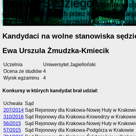
Poznaj Sędziego
Informacje o
o sędziach wybranych przez KRS i pozostały
Rady Sądownictwa o przedstawieniu wniosku
Kandydaci na wolne stanowiska sędzi
Ewa Urszula Żmudzka-Kmiecik
Uczelnia
Uniwersytet Jagielloński
Ocena ze studiów
4
Wynik egzaminu
4
Konkursy w których kandydat brał udział:
Uchwała
Sąd
207/2014
Sąd Rejonowy dla Krakowa-Nowej Huty w Krakowi
310/2016
Sąd Rejonowy dla Krakowa-Krowodrzy w Krakowie
56/2015
Sąd Rejonowy dla Krakowa-Nowej Huty w Krakowi
57/2015
Sąd Rejonowy dla Krakowa-Podgórza w Krakowie