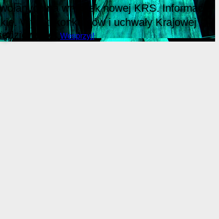
 powołanych na wniosek nowej KRS. Informacje
ie. Wyniki konkursów i uchwały Krajowej
sędziowskie.
Wesprzyj!