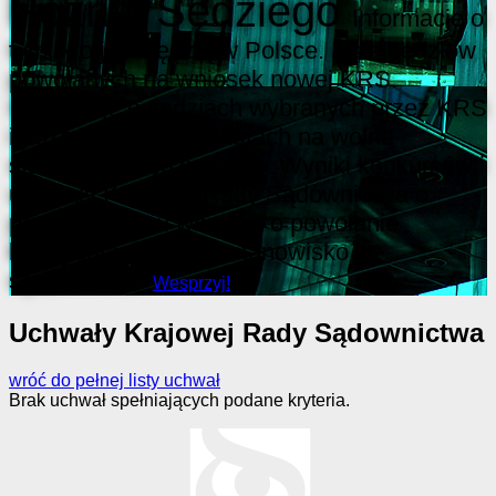
Poznaj Sędziego
Informacje o
tym, kto jest sędzią w Polsce. Lista sędziów
powołanych na wniosek nowej KRS.
Informacje o sędziach wybranych przez KRS
i pozostałych kandydatach na wolne
stanowiska sędziowskie. Wyniki konkursów i
uchwały Krajowej Rady Sądownictwa o
przedstawieniu wniosku o powołanie
kandydata na wolne stanowisko
sędziowskie.
Wesprzyj!
Uchwały Krajowej Rady Sądownictwa
wróć do pełnej listy uchwał
Brak uchwał spełniających podane kryteria.