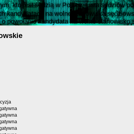
 tym, kto jest sędzią w Polsce. Lista sędziów
ch kandydatach na wolne stanowiska sędziowsk
 o powołanie kandydata na wolne stanowisko 
owskie
cyzja
gatywna
gatywna
gatywna
gatywna