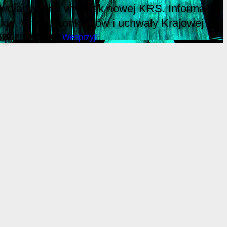
 powołanych na wniosek nowej KRS. Informacje
ie. Wyniki konkursów i uchwały Krajowej
sędziowskie.
Wesprzyj!