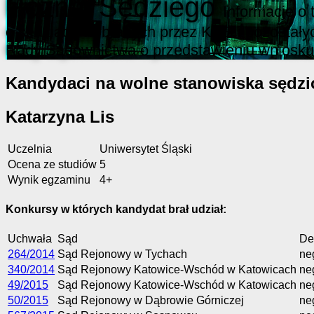
Poznaj Sędziego
Informacje o
o sędziach wybranych przez KRS i pozostały
Rady Sądownictwa o przedstawieniu wniosku
Kandydaci na wolne stanowiska sędzi
Katarzyna Lis
Uczelnia
Uniwersytet Śląski
Ocena ze studiów
5
Wynik egzaminu
4+
Konkursy w których kandydat brał udział:
Uchwała
Sąd
De
264/2014
Sąd Rejonowy w Tychach
ne
340/2014
Sąd Rejonowy Katowice-Wschód w Katowicach
ne
49/2015
Sąd Rejonowy Katowice-Wschód w Katowicach
ne
50/2015
Sąd Rejonowy w Dąbrowie Górniczej
ne