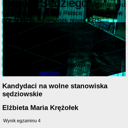
Poznaj Sędziego
Informacje o
tym, kto jest sędzią w Polsce. Lista sędziów
powołanych na wniosek nowej KRS.
Informacje o sędziach wybranych przez KRS
i pozostałych kandydatach na wolne
stanowiska sędziowskie. Wyniki konkursów i
uchwały Krajowej Rady Sądownictwa o
przedstawieniu wniosku o powołanie
kandydata na wolne stanowisko
sędziowskie.
Wesprzyj!
Kandydaci na wolne stanowiska
sędziowskie
Elżbieta Maria Krężołek
Wynik egzaminu
4