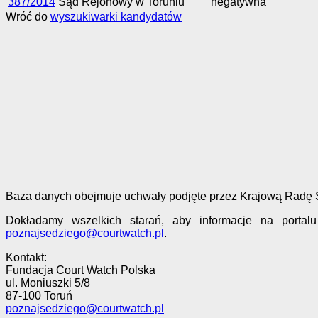
387/2014
Sąd Rejonowy w Toruniu
negatywna
Wróć do
wyszukiwarki kandydatów
Baza danych obejmuje uchwały podjęte przez Krajową Radę Są
Dokładamy wszelkich starań, aby informacje na portal
poznajsedziego@courtwatch.pl
.
Kontakt:
Fundacja Court Watch Polska
ul. Moniuszki 5/8
87-100 Toruń
poznajsedziego@courtwatch.pl