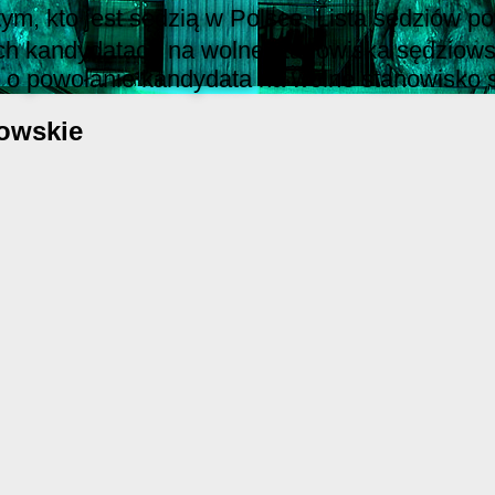
 tym, kto jest sędzią w Polsce. Lista sędziów
ch kandydatach na wolne stanowiska sędziowsk
 o powołanie kandydata na wolne stanowisko 
owskie