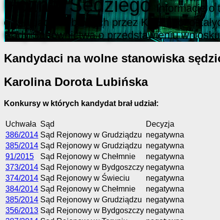
Poznaj Sędziego
Informacje o
o sędziach wybranych przez KRS i pozostały
Rady Sądownictwa o przedstawieniu wniosku
Kandydaci na wolne stanowiska sędzi
Karolina Dorota Lubińska
Konkursy w których kandydat brał udział:
Uchwała
Sąd
Decyzja
386/2014
Sąd Rejonowy w Grudziądzu
negatywna
385/2014
Sąd Rejonowy w Grudziądzu
negatywna
91/2015
Sąd Rejonowy w Chełmnie
negatywna
373/2014
Sąd Rejonowy w Bydgoszczy
negatywna
374/2014
Sąd Rejonowy w Świeciu
negatywna
384/2014
Sąd Rejonowy w Chełmnie
negatywna
385/2014
Sąd Rejonowy w Grudziądzu
negatywna
356/2013
Sąd Rejonowy w Bydgoszczy
negatywna