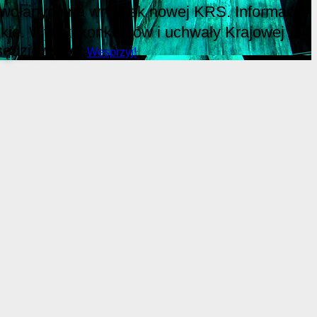
 powołanych na wniosek nowej KRS. Informacje
ie. Wyniki konkursów i uchwały Krajowej
sędziowskie.
Wesprzyj!