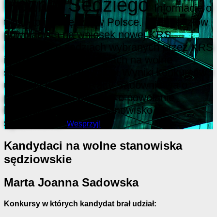
Poznaj Sędziego
Informacje o
tym, kto jest sędzią w Polsce. Lista sędziów
powołanych na wniosek nowej KRS.
Informacje o sędziach wybranych przez KRS
i pozostałych kandydatach na wolne
stanowiska sędziowskie. Wyniki konkursów i
uchwały Krajowej Rady Sądownictwa o
przedstawieniu wniosku o powołanie
kandydata na wolne stanowisko
sędziowskie.
Wesprzyj!
Kandydaci na wolne stanowiska
sędziowskie
Marta Joanna Sadowska
Konkursy w których kandydat brał udział: