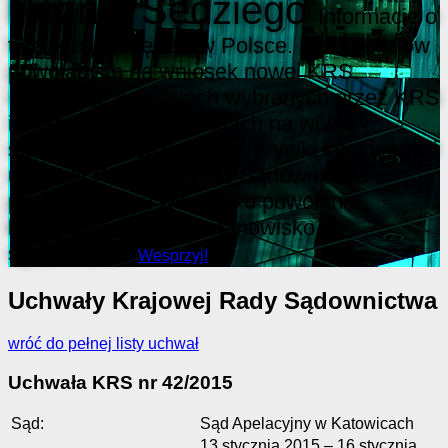
Poznaj Sędziego
Informacje o
tym, kto jest sędzią w Polsce. Lista sędziów
powołanych na wniosek nowej KRS.
Informacje o sędziach wybranych przez KRS
i pozostałych kandydatach na wolne
stanowiska sędziowskie. Wyniki konkursów i
uchwały Krajowej Rady Sądownictwa o
przedstawieniu wniosku o powołanie
kandydata na wolne stanowisko
sędziowskie.
Wesprzyj!
Uchwały Krajowej Rady Sądownictwa
wróć do pełnej listy uchwał
Uchwała KRS nr 42/2015
Sąd:
Sąd Apelacyjny w Katowicach
13 stycznia 2015 – 16 stycznia