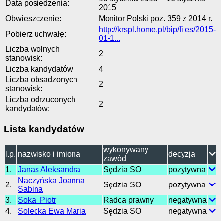
Data posiedzenia:
2015
Obwieszczenie:
Monitor Polski poz. 359 z 2014 r.
http://krspl.home.pl/bip/files/2015-
Pobierz uchwałę:
01-1...
Liczba wolnych
2
stanowisk:
Liczba kandydatów:
4
Liczba obsadzonych
2
stanowisk:
Liczba odrzuconych
2
kandydatów:
Lista kandydatów
wykonywany
l.p.
nazwisko i imiona
decyzja
zawód
1.
Janas Aleksandra
Sędzia SO
pozytywna
Naczyńska Joanna
2.
Sędzia SO
pozytywna
Sabina
3.
Sokal Piotr
Radca prawny
negatywna
4.
Solecka Ewa Maria
Sędzia SO
negatywna