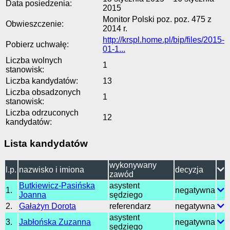
Data posiedzenia:
2015
Monitor Polski poz. poz. 475 z
Obwieszczenie:
2014 r.
http://krspl.home.pl/bip/files/2015-
Pobierz uchwałę:
01-1...
Liczba wolnych
1
stanowisk:
Liczba kandydatów:
13
Liczba obsadzonych
1
stanowisk:
Liczba odrzuconych
12
kandydatów:
Lista kandydatów
wykonywany
l.p.
nazwisko i imiona
decyzja
zawód
Butkiewicz-Pasińska
asystent
1.
negatywna
Joanna
sędziego
2.
Gałażyn Dorota
referendarz
negatywna
asystent
3.
Jabłońska Zuzanna
negatywna
sędziego