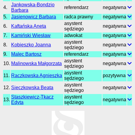
Jankowska-Bondzio
4.
referendarz
negatywna
Barbara
5.
Jasienowicz Barbara
radca prawny
negatywna
asystent
6.
Kaftańska Aneta
negatywna
sędziego
7.
Kamiński Wiesław
adwokat
negatywna
asystent
8.
Kobieszko Joanna
negatywna
sędziego
9.
Malec Bartosz
referendarz
negatywna
asystent
10.
Malinowska Małgorzata
negatywna
sędziego
asystent
11.
Raczkowska Agnieszka
pozytywna
sędziego
asystent
12.
Sieczkowska Beata
negatywna
sędziego
Staszkiewicz-Tkacz
asystent
13.
negatywna
Edyta
sędziego