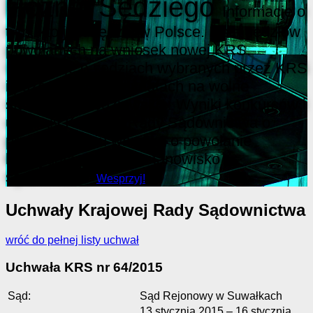
Poznaj Sędziego
Informacje o
tym, kto jest sędzią w Polsce. Lista sędziów
powołanych na wniosek nowej KRS.
Informacje o sędziach wybranych przez KRS
i pozostałych kandydatach na wolne
stanowiska sędziowskie. Wyniki konkursów i
uchwały Krajowej Rady Sądownictwa o
przedstawieniu wniosku o powołanie
kandydata na wolne stanowisko
sędziowskie.
Wesprzyj!
Uchwały Krajowej Rady Sądownictwa
wróć do pełnej listy uchwał
Uchwała KRS nr 64/2015
Sąd:
Sąd Rejonowy w Suwałkach
13 stycznia 2015 – 16 stycznia