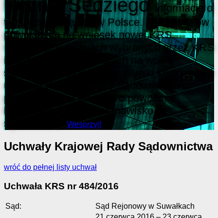
Poznaj Sędziego
Informacje o
tym, kto jest sędzią w Polsce. Lista sędziów
powołanych na wniosek nowej KRS.
Informacje o sędziach wybranych przez KRS
i pozostałych kandydatach na wolne
stanowiska sędziowskie. Wyniki konkursów i
uchwały Krajowej Rady Sądownictwa o
przedstawieniu wniosku o powołanie
kandydata na wolne stanowisko
sędziowskie.
Wesprzyj!
Uchwały Krajowej Rady Sądownictwa
wróć do pełnej listy uchwał
Uchwała KRS nr 484/2016
Sąd:
Sąd Rejonowy w Suwałkach
21 czerwca 2016 – 23 czerwca