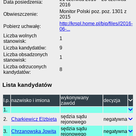
Data posiedzenia:
2016
Monitor Polski poz. poz. 1301 z
Obwieszczenie:
2015
http://krspl.home.pl/bip/files//2016-
Pobierz uchwałę:
06-...
Liczba wolnych
1
stanowisk:
Liczba kandydatów:
9
Liczba obsadzonych
1
stanowisk:
Liczba odrzuconych
8
kandydatów:
Lista kandydatów
wykonywany
l.p.
nazwisko i imiona
decyzja
zawód
1.
sędzia sądu
2.
Charkiewicz Elżbieta
negatywna
rejonowego
sędzia sądu
3.
Chrzanowska Jowita
negatywna
rejonowego