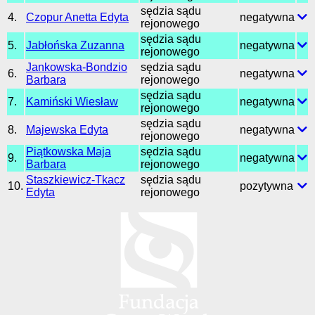
sędzia sądu
4.
Czopur Anetta Edyta
negatywna
rejonowego
sędzia sądu
5.
Jabłońska Zuzanna
negatywna
rejonowego
Jankowska-Bondzio
sędzia sądu
6.
negatywna
Barbara
rejonowego
sędzia sądu
7.
Kamiński Wiesław
negatywna
rejonowego
sędzia sądu
8.
Majewska Edyta
negatywna
rejonowego
Piątkowska Maja
sędzia sądu
9.
negatywna
Barbara
rejonowego
Staszkiewicz-Tkacz
sędzia sądu
10.
pozytywna
Edyta
rejonowego