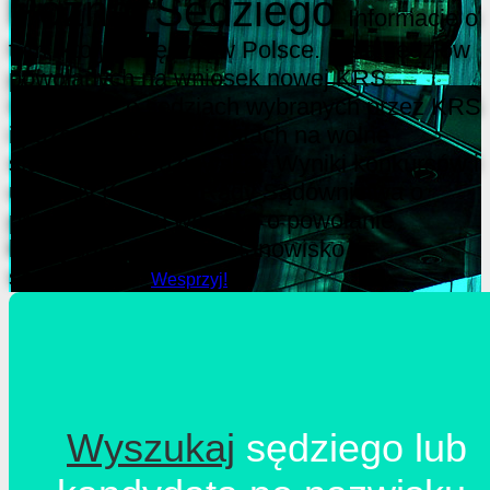
Poznaj Sędziego
Informacje o
tym, kto jest sędzią w Polsce. Lista sędziów
powołanych na wniosek nowej KRS.
Informacje o sędziach wybranych przez KRS
i pozostałych kandydatach na wolne
stanowiska sędziowskie. Wyniki konkursów i
uchwały Krajowej Rady Sądownictwa o
przedstawieniu wniosku o powołanie
kandydata na wolne stanowisko
sędziowskie.
Wesprzyj!
Wyszukaj
sędziego lub