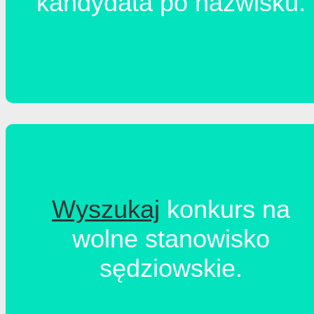
kandydata po nazwisku.
Wyszukaj
konkurs na
wolne stanowisko
sędziowskie.